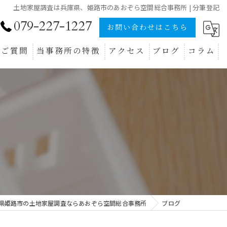
土地家屋調査は兵庫県、姫路市のあおぞら空間総合事務所 | 分筆登記
079-227-1227
お問い合わせはこちら
るご質問
当事務所の特徴
アクセス
ブログ
コラム
新築
不動産登記
分筆登記
地目変更登記
測量
県姫路市の土地家屋調査ならあおぞら空間総合事務所
ブログ