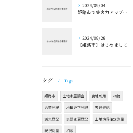
2024/09/04
姫路市で集客力アップ！？（その１）
2024/08/28
【姫路市】はじめまして
タグ
Tags
姫路市
土地家屋調査
農地転用
相続
合筆登記
地積更正登記
表題登記
滅失登記
表題変更登記
土地境界確定測量
現況測量
相談