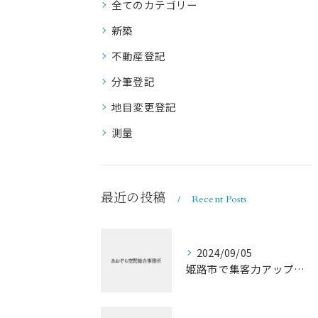
全てのカテゴリー
新築
不動産登記
分筆登記
地目変更登記
測量
最近の投稿
Recent Posts
2024/09/05
姫路市で集客力アップ！？（その２）