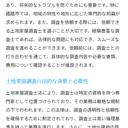
専門家による安心の土地家屋調査サポート
あり、将来的なトラブルを防ぐためにも重要です。特に
専門家選びのポイントと注意点
姫路市では、地域の特性や地形に応じた専門的な知識が
求められます。また、調査を依頼する際には、信頼でき
プロフェッショナルなサポートの内容
る土地家屋調査士を選ぶことが大切です。経験豊富な調
専門家に依頼する際の費用と相場
査士であれば、法律的な問題にも対応でき、スムーズな
専門家と連携することで得られるメリット
調査を進めることができます。依頼前には、調査士との
無料相談の活用方法とその利点
打ち合わせを通じて、具体的な調査内容や必要な書類、
姫路市での土地家屋調査を成功させるためのガ
費用について確認することが推奨されます。
イド
調査を成功させるための準備と計画
土地家屋調査の法的な背景と必要性
調査時に押さえておくべきポイント
土地家屋調査士法により、調査士は特定の資格を持つ専
成功事例から学ぶ調査のコツ
門家として位置づけられており、その業務は厳格な規制
調査後のフォローアップと次のステップ
の下で行われます。この法律は、調査の透明性と信頼性
を確保するために制定されており、調査士は高い倫理基
失敗しないためのチェックリスト
準を持って業務を遂行します。さらに、土地や建物の登