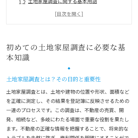
土地家屋調査に関する基本用語
調査を依頼する前に知っておきたい基礎知
識
土地家屋調査の法的な背景と必要性
調査のプロセスを理解するための入門ガイ
初めての土地家屋調査に必要な基
ド
本知識
初めての調査でも安心！基礎知識のまとめ
土地家屋調査が不動産価値に与える影響
土地家屋調査とは？その目的と重要性
正確な土地家屋調査がもたらすメリット
土地家屋調査とは、土地や建物の位置や形状、面積など
不動産取引時における調査の重要性
を正確に測定し、その結果を登記簿に反映させるための
土地家屋調査で資産価値を最大化する方法
一連のプロセスです。この調査は、不動産の売買、開
調査結果が不動産評価に及ぼす影響
発、相続など、多岐にわたる場面で重要な役割を果たし
不動産投資における調査の役割
ます。不動産の正確な情報を把握することで、将来的な
現地調査で押さえておきたいポイント
トラブルを未然に防ぎ、権利関係を明確にすることがで