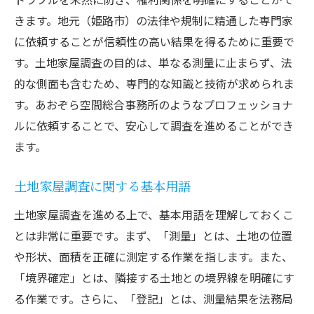
現地調査の準備と必要な書類
きます。地元（姫路市）の法律や規制に精通した専門家
実際の調査現場でのチェックポイント
に依頼することが信頼性の高い結果を得るために重要で
す。土地家屋調査の目的は、単なる測量に止まらず、法
現地調査の流れと注意点
的な側面も含むため、専門的な知識と技術が求められま
調査時に確認すべき周辺環境
す。あおぞら空間総合事務所のようなプロフェッショナ
現地調査における専門家の役割
ルに依頼することで、安心して調査を進めることができ
現地調査後のフォローアップ方法
ます。
測量データの重要性と収集方法
測量データの種類とその利用方法
土地家屋調査に関する基本用語
高精度な測量データの取得方法
土地家屋調査を進める上で、基本用語を理解しておくこ
測量データの解析とその重要性
とは非常に重要です。まず、「測量」とは、土地の位置
異なる測量技術の比較と選択基準
や形状、面積を正確に測定する作業を指します。また、
「境界確定」とは、隣接する土地との境界線を明確にす
データ収集時のトラブル対策
る作業です。さらに、「登記」とは、測量結果を法務局
測量データの管理と保存方法