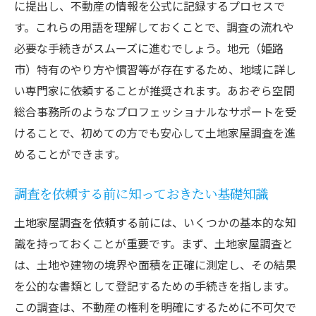
に提出し、不動産の情報を公式に記録するプロセスで
詳細な図面作成手順とそのコツ
す。これらの用語を理解しておくことで、調査の流れや
図面作成に必要な基本ツール
必要な手続きがスムーズに進むでしょう。地元（姫路
効率的な図面作成のプロセス
市）特有のやり方や慣習等が存在するため、地域に詳し
図面作成時の注意点とコツ
い専門家に依頼することが推奨されます。あおぞら空間
詳細な図面作成のためのポイント
総合事務所のようなプロフェッショナルなサポートを受
専門ソフトを使った図面作成方法
けることで、初めての方でも安心して土地家屋調査を進
めることができます。
図面の精度を高めるためのテクニック
土地家屋調査の登記申請に必要な手続き
調査を依頼する前に知っておきたい基礎知識
登記申請に必要な書類とその準備
土地家屋調査を依頼する前には、いくつかの基本的な知
登記手続きの基本的な流れ
識を持っておくことが重要です。まず、土地家屋調査と
登記申請時の注意点とトラブル回避
は、土地や建物の境界や面積を正確に測定し、その結果
専門家のサポートを受けるメリット
を公的な書類として登記するための手続きを指します。
登記申請のスムーズな進め方
この調査は、不動産の権利を明確にするために不可欠で